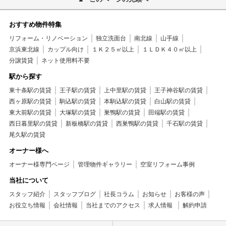
おすすめ物件特集
リフォーム・リノベーション
独立洗面台
南北線
山手線
京浜東北線
カップル向け
１Ｋ２５㎡以上
１ＬＤＫ４０㎡以上
分譲賃貸
ネット使用料不要
駅から探す
東十条駅の賃貸
王子駅の賃貸
上中里駅の賃貸
王子神谷駅の賃貸
西ヶ原駅の賃貸
駒込駅の賃貸
本駒込駅の賃貸
白山駅の賃貸
東大前駅の賃貸
大塚駅の賃貸
巣鴨駅の賃貸
田端駅の賃貸
西日暮里駅の賃貸
新板橋駅の賃貸
西巣鴨駅の賃貸
千石駅の賃貸
尾久駅の賃貸
オーナー様へ
オーナー様専門ページ
管理物件ギャラリー
空室リフォーム事例
当社について
スタッフ紹介
スタッフブログ
社長コラム
お知らせ
お客様の声
お役立ち情報
会社情報
当社までのアクセス
求人情報
解約申請