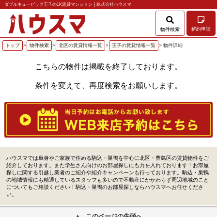
ダブルキュービック王子の1K賃貸マンション | 株式会社ハウスマ
解約申請
物件検索
トップ
>
物件検索
>
北区の賃貸情報一覧
>
王子の賃貸情報一覧
> 物件詳細
こちらの物件は掲載を終了しております。
条件を変えて、再度検索をお願いします。
ハウスマでは単身やご家族で住める駒込・巣鴨を中心に北区・豊島区の賃貸物件をご
紹介しております。また学生さん向けのお部屋探しにも力を入れております！お部屋
探しに関する引越し業者のご紹介や紹介キャンペーンも行っております。駒込・巣鴨
の地域情報にも精通しているスタッフも多いので不動産にかかわらず周辺地域のこと
についてもご相談ください！駒込・巣鴨のお部屋探しならハウスマへお任せくださ
い。
このページの先頭へ