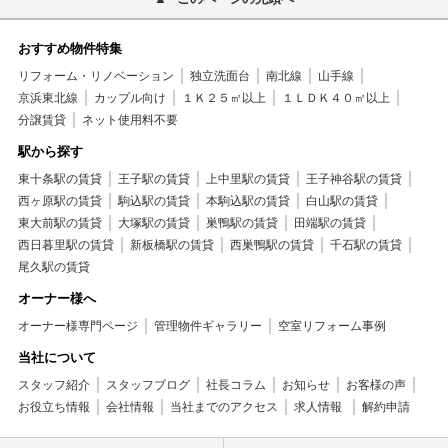
おすすめ物件特集
リフォーム・リノベーション
独立洗面台
南北線
山手線
京浜東北線
カップル向け
１Ｋ２５㎡以上
１ＬＤＫ４０㎡以上
分譲賃貸
ネット使用料不要
駅から探す
東十条駅の賃貸
王子駅の賃貸
上中里駅の賃貸
王子神谷駅の賃貸
西ヶ原駅の賃貸
駒込駅の賃貸
本駒込駅の賃貸
白山駅の賃貸
東大前駅の賃貸
大塚駅の賃貸
巣鴨駅の賃貸
田端駅の賃貸
西日暮里駅の賃貸
新板橋駅の賃貸
西巣鴨駅の賃貸
千石駅の賃貸
尾久駅の賃貸
オーナー様へ
オーナー様専門ページ
管理物件ギャラリー
空室リフォーム事例
当社について
スタッフ紹介
スタッフブログ
社長コラム
お知らせ
お客様の声
お役立ち情報
会社情報
当社までのアクセス
求人情報
解約申請