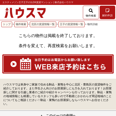
エスティメゾン王子王子の1LDK賃貸マンション | 株式会社ハウスマ
解約申請
物件検索
トップ
>
物件検索
>
北区の賃貸情報一覧
>
王子の賃貸情報一覧
> 物件詳細
こちらの物件は掲載を終了しております。
条件を変えて、再度検索をお願いします。
ハウスマでは単身やご家族で住める駒込・巣鴨を中心に北区・豊島区の賃貸物件をご
紹介しております。また学生さん向けのお部屋探しにも力を入れております！お部屋
探しに関する引越し業者のご紹介や紹介キャンペーンも行っております。駒込・巣鴨
の地域情報にも精通しているスタッフも多いので不動産にかかわらず周辺地域のこと
についてもご相談ください！駒込・巣鴨のお部屋探しならハウスマへお任せくださ
い。
このページの先頭へ