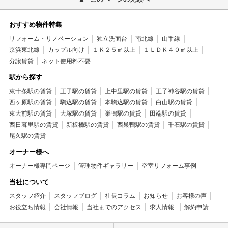
おすすめ物件特集
リフォーム・リノベーション
独立洗面台
南北線
山手線
京浜東北線
カップル向け
１Ｋ２５㎡以上
１ＬＤＫ４０㎡以上
分譲賃貸
ネット使用料不要
駅から探す
東十条駅の賃貸
王子駅の賃貸
上中里駅の賃貸
王子神谷駅の賃貸
西ヶ原駅の賃貸
駒込駅の賃貸
本駒込駅の賃貸
白山駅の賃貸
東大前駅の賃貸
大塚駅の賃貸
巣鴨駅の賃貸
田端駅の賃貸
西日暮里駅の賃貸
新板橋駅の賃貸
西巣鴨駅の賃貸
千石駅の賃貸
尾久駅の賃貸
オーナー様へ
オーナー様専門ページ
管理物件ギャラリー
空室リフォーム事例
当社について
スタッフ紹介
スタッフブログ
社長コラム
お知らせ
お客様の声
お役立ち情報
会社情報
当社までのアクセス
求人情報
解約申請