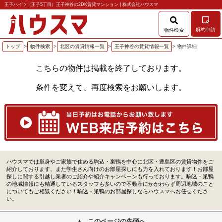
王子ハイツ（王子5丁目）王子神谷の2DK賃貸マンション | 株式会社ハウスマ
解約申請
物件検索
トップ
>
物件検索
>
北区の賃貸情報一覧
>
王子神谷の賃貸情報一覧
> 物件詳細
こちらの物件は掲載を終了しております。
条件を変えて、再度検索をお願いします。
ハウスマでは単身やご家族で住める駒込・巣鴨を中心に北区・豊島区の賃貸物件をご
紹介しております。また学生さん向けのお部屋探しにも力を入れております！お部屋
探しに関する引越し業者のご紹介や紹介キャンペーンも行っております。駒込・巣鴨
の地域情報にも精通しているスタッフも多いので不動産にかかわらず周辺地域のこと
についてもご相談ください！駒込・巣鴨のお部屋探しならハウスマへお任せくださ
い。
このページの先頭へ