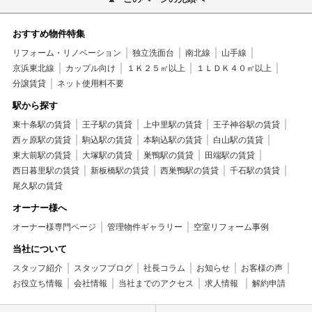
おすすめ物件特集
リフォーム・リノベーション
独立洗面台
南北線
山手線
京浜東北線
カップル向け
１Ｋ２５㎡以上
１ＬＤＫ４０㎡以上
分譲賃貸
ネット使用料不要
駅から探す
東十条駅の賃貸
王子駅の賃貸
上中里駅の賃貸
王子神谷駅の賃貸
西ヶ原駅の賃貸
駒込駅の賃貸
本駒込駅の賃貸
白山駅の賃貸
東大前駅の賃貸
大塚駅の賃貸
巣鴨駅の賃貸
田端駅の賃貸
西日暮里駅の賃貸
新板橋駅の賃貸
西巣鴨駅の賃貸
千石駅の賃貸
尾久駅の賃貸
オーナー様へ
オーナー様専門ページ
管理物件ギャラリー
空室リフォーム事例
当社について
スタッフ紹介
スタッフブログ
社長コラム
お知らせ
お客様の声
お役立ち情報
会社情報
当社までのアクセス
求人情報
解約申請