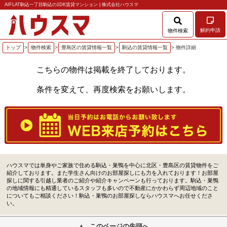
AIFLAT駒込一丁目駒込の1DK賃貸マンション | 株式会社ハウスマ
解約申請
物件検索
トップ
>
物件検索
>
豊島区の賃貸情報一覧
>
駒込の賃貸情報一覧
> 物件詳細
こちらの物件は掲載を終了しております。
条件を変えて、再度検索をお願いします。
ハウスマでは単身やご家族で住める駒込・巣鴨を中心に北区・豊島区の賃貸物件をご
紹介しております。また学生さん向けのお部屋探しにも力を入れております！お部屋
探しに関する引越し業者のご紹介や紹介キャンペーンも行っております。駒込・巣鴨
の地域情報にも精通しているスタッフも多いので不動産にかかわらず周辺地域のこと
についてもご相談ください！駒込・巣鴨のお部屋探しならハウスマへお任せくださ
い。
このページの先頭へ