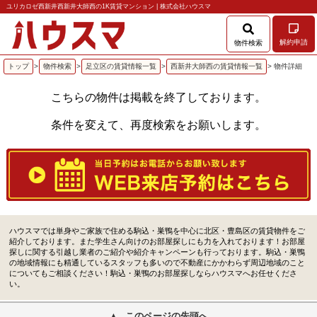
ユリカロゼ西新井西新井大師西の1K賃貸マンション | 株式会社ハウスマ
解約申請
物件検索
トップ
>
物件検索
>
足立区の賃貸情報一覧
>
西新井大師西の賃貸情報一覧
> 物件詳細
こちらの物件は掲載を終了しております。
条件を変えて、再度検索をお願いします。
ハウスマでは単身やご家族で住める駒込・巣鴨を中心に北区・豊島区の賃貸物件をご
紹介しております。また学生さん向けのお部屋探しにも力を入れております！お部屋
探しに関する引越し業者のご紹介や紹介キャンペーンも行っております。駒込・巣鴨
の地域情報にも精通しているスタッフも多いので不動産にかかわらず周辺地域のこと
についてもご相談ください！駒込・巣鴨のお部屋探しならハウスマへお任せくださ
い。
このページの先頭へ