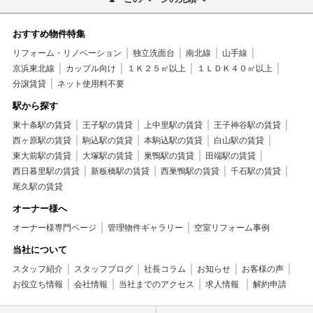
おすすめ物件特集
リフォーム・リノベーション
独立洗面台
南北線
山手線
京浜東北線
カップル向け
１Ｋ２５㎡以上
１ＬＤＫ４０㎡以上
分譲賃貸
ネット使用料不要
駅から探す
東十条駅の賃貸
王子駅の賃貸
上中里駅の賃貸
王子神谷駅の賃貸
西ヶ原駅の賃貸
駒込駅の賃貸
本駒込駅の賃貸
白山駅の賃貸
東大前駅の賃貸
大塚駅の賃貸
巣鴨駅の賃貸
田端駅の賃貸
西日暮里駅の賃貸
新板橋駅の賃貸
西巣鴨駅の賃貸
千石駅の賃貸
尾久駅の賃貸
オーナー様へ
オーナー様専門ページ
管理物件ギャラリー
空室リフォーム事例
当社について
スタッフ紹介
スタッフブログ
社長コラム
お知らせ
お客様の声
お役立ち情報
会社情報
当社までのアクセス
求人情報
解約申請