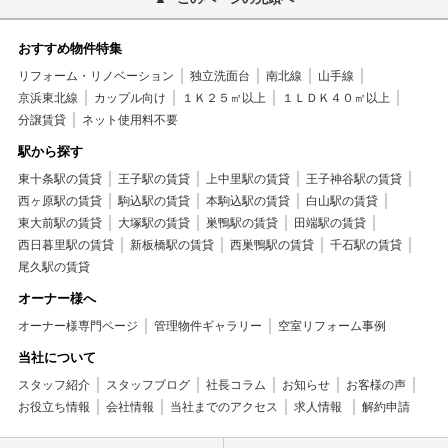
おすすめ物件特集
リフォーム・リノベーション
独立洗面台
南北線
山手線
京浜東北線
カップル向け
１Ｋ２５㎡以上
１ＬＤＫ４０㎡以上
分譲賃貸
ネット使用料不要
駅から探す
東十条駅の賃貸
王子駅の賃貸
上中里駅の賃貸
王子神谷駅の賃貸
西ヶ原駅の賃貸
駒込駅の賃貸
本駒込駅の賃貸
白山駅の賃貸
東大前駅の賃貸
大塚駅の賃貸
巣鴨駅の賃貸
田端駅の賃貸
西日暮里駅の賃貸
新板橋駅の賃貸
西巣鴨駅の賃貸
千石駅の賃貸
尾久駅の賃貸
オーナー様へ
オーナー様専門ページ
管理物件ギャラリー
空室リフォーム事例
当社について
スタッフ紹介
スタッフブログ
社長コラム
お知らせ
お客様の声
お役立ち情報
会社情報
当社までのアクセス
求人情報
解約申請