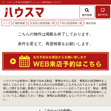
ラ・フラッツ千石の1K賃貸マンション | 株式会社ハウスマ
解約申請
物件検索
トップ
>
物件検索
>
文京区の賃貸情報一覧
>
千石の賃貸情報一覧
> 物件詳細
こちらの物件は掲載を終了しております。
条件を変えて、再度検索をお願いします。
ハウスマでは単身やご家族で住める駒込・巣鴨を中心に北区・豊島区の賃貸物件をご
紹介しております。また学生さん向けのお部屋探しにも力を入れております！お部屋
探しに関する引越し業者のご紹介や紹介キャンペーンも行っております。駒込・巣鴨
の地域情報にも精通しているスタッフも多いので不動産にかかわらず周辺地域のこと
についてもご相談ください！駒込・巣鴨のお部屋探しならハウスマへお任せくださ
い。
このページの先頭へ