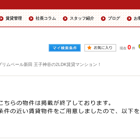
賃貸管理
社長コラム
スタッフ紹介
ブログ
お
0
現在
件
プリムベール新田 王子神谷の2LDK賃貸マンション！