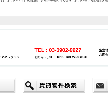
BS
足立区+ネット専用回線
足立区+外壁タイル張り
足立区+室内洗濯機置き場
TEL : 03-6902-9927
空室
お問
ーアネックス3F
R01356-031641
お問合わせNO：