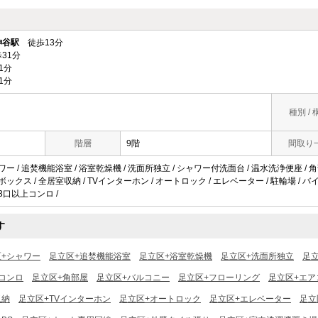
神谷駅
徒歩13分
31分
1分
1分
種別 / 
階層
9階
間取り
ワー / 追焚機能浴室 / 浴室乾燥機 / 洗面所独立 / シャワー付洗面台 / 温水洗浄便座 / 角
ボックス / 全居室収納 / TVインターホン / オートロック / エレベーター / 駐輪場 / バイク
 3口以上コンロ /
す
区+シャワー
足立区+追焚機能浴室
足立区+浴室乾燥機
足立区+洗面所独立
足
コンロ
足立区+角部屋
足立区+バルコニー
足立区+フローリング
足立区+エア
収納
足立区+TVインターホン
足立区+オートロック
足立区+エレベーター
足立