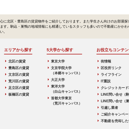
心に北区・豊島区の賃貸物件をご紹介しております。また学生さん向けのお部屋探
ます。駒込・巣鴨の地域情報にも精通しているスタッフも多いので不動産にかかわ
い。
エリアから探す
5大学から探す
お役立ちコンテン
北区の賃貸
東京大学
街情報
豊島区の賃貸
文京学院大学
区役所リンク
（本郷キャンパス）
文京区の賃貸
ライフライン
大正大学
荒川区の賃貸
IT重説
東洋大学
足立区の賃貸
クレジットカード
（白山キャンパス）
板橋区の賃貸
LINE問い合せ（
首都大学東京
LINE問い合せ（
（荒川キャンパス）
引越し業者
ご紹介キャンペー
不動産を売却した