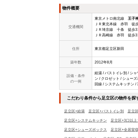
物件概要
東京メトロ南北線
王子
ＪＲ東北本線 赤羽 徒歩
交通機関
ＪＲ埼京線 十条 徒歩3
ＪＲ高崎線 赤羽 徒歩3
住所
東京都足立区新田
築年数
2012年8月
給湯 / バストイレ別 / シャ
設備・条件
ン / クロゼット / シューズ
の一例
回線 / システムキッチン /
こだわり条件から足立区の物件を探
足立区+給湯
足立区+バストイレ別
足立
足立区+システムキッチン
足立区+3口以上
足立区+シューズボックス
足立区+全居室