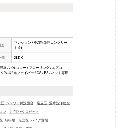
マンション / RC造(鉄筋コンクリー
構造
ト造)
一例
2LDK
部屋 / バルコニー / フローリング / エアコ
置場 / 光ファイバー / CS / BS / ネット専用
立区+シャワー付洗面台
足立区+温水洗浄便座
コン
足立区+クロゼット
区+駐輪場
足立区+バイク置場