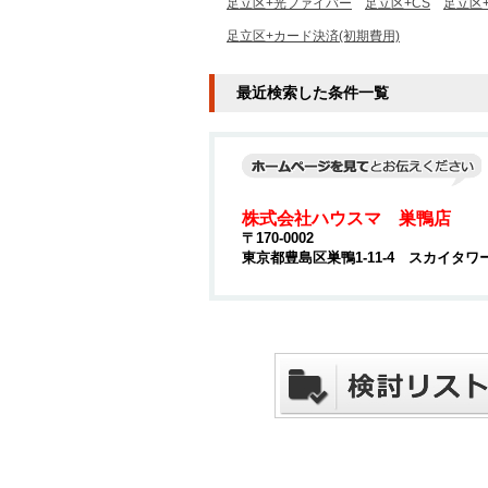
足立区+光ファイバー
足立区+CS
足立区+
足立区+カード決済(初期費用)
最近検索した条件一覧
株式会社ハウスマ 巣鴨店
〒170-0002
東京都豊島区巣鴨1-11-4 スカイタワ