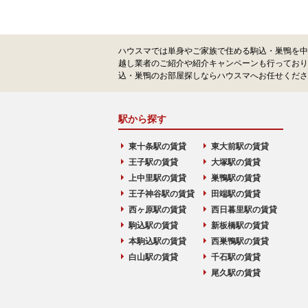
ハウスマでは単身やご家族で住める駒込・巣鴨を中
越し業者のご紹介や紹介キャンペーンも行っており
込・巣鴨のお部屋探しならハウスマへお任せくださ
駅から探す
東十条駅の賃貸
東大前駅の賃貸
王子駅の賃貸
大塚駅の賃貸
上中里駅の賃貸
巣鴨駅の賃貸
王子神谷駅の賃貸
田端駅の賃貸
西ヶ原駅の賃貸
西日暮里駅の賃貸
駒込駅の賃貸
新板橋駅の賃貸
本駒込駅の賃貸
西巣鴨駅の賃貸
白山駅の賃貸
千石駅の賃貸
尾久駅の賃貸