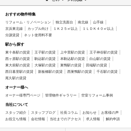
おすすめ物件特集
リフォーム・リノベーション
独立洗面台
南北線
山手線
京浜東北線
カップル向け
１Ｋ２５㎡以上
１ＬＤＫ４０㎡以上
分譲賃貸
ネット使用料不要
駅から探す
東十条駅の賃貸
王子駅の賃貸
上中里駅の賃貸
王子神谷駅の賃貸
西ヶ原駅の賃貸
駒込駅の賃貸
本駒込駅の賃貸
白山駅の賃貸
東大前駅の賃貸
大塚駅の賃貸
巣鴨駅の賃貸
田端駅の賃貸
西日暮里駅の賃貸
新板橋駅の賃貸
西巣鴨駅の賃貸
千石駅の賃貸
尾久駅の賃貸
オーナー様へ
オーナー様専門ページ
管理物件ギャラリー
空室リフォーム事例
当社について
スタッフ紹介
スタッフブログ
社長コラム
お知らせ
お客様の声
お役立ち情報
会社情報
当社までのアクセス
求人情報
解約申請