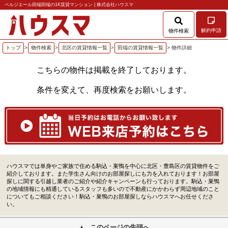
ベルジエール田端田端の1K賃貸マンション | 株式会社ハウスマ
解約申請
物件検索
トップ
>
物件検索
>
北区の賃貸情報一覧
>
田端の賃貸情報一覧
> 物件詳細
こちらの物件は掲載を終了しております。
条件を変えて、再度検索をお願いします。
ハウスマでは単身やご家族で住める駒込・巣鴨を中心に北区・豊島区の賃貸物件をご
紹介しております。また学生さん向けのお部屋探しにも力を入れております！お部屋
探しに関する引越し業者のご紹介や紹介キャンペーンも行っております。駒込・巣鴨
の地域情報にも精通しているスタッフも多いので不動産にかかわらず周辺地域のこと
についてもご相談ください！駒込・巣鴨のお部屋探しならハウスマへお任せくださ
い。
このページの先頭へ