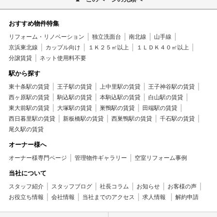
おすすめ物件特集
リフォーム・リノベーション
独立洗面台
南北線
山手線
京浜東北線
カップル向け
１Ｋ２５㎡以上
１ＬＤＫ４０㎡以上
分譲賃貸
ネット使用料不要
駅から探す
東十条駅の賃貸
王子駅の賃貸
上中里駅の賃貸
王子神谷駅の賃貸
西ヶ原駅の賃貸
駒込駅の賃貸
本駒込駅の賃貸
白山駅の賃貸
東大前駅の賃貸
大塚駅の賃貸
巣鴨駅の賃貸
田端駅の賃貸
西日暮里駅の賃貸
新板橋駅の賃貸
西巣鴨駅の賃貸
千石駅の賃貸
尾久駅の賃貸
オーナー様へ
オーナー様専門ページ
管理物件ギャラリー
空室リフォーム事例
当社について
スタッフ紹介
スタッフブログ
社長コラム
お知らせ
お客様の声
お役立ち情報
会社情報
当社までのアクセス
求人情報
解約申請