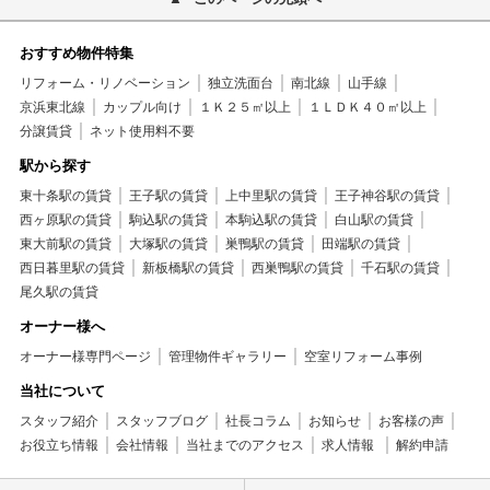
おすすめ物件特集
リフォーム・リノベーション
独立洗面台
南北線
山手線
京浜東北線
カップル向け
１Ｋ２５㎡以上
１ＬＤＫ４０㎡以上
分譲賃貸
ネット使用料不要
駅から探す
東十条駅の賃貸
王子駅の賃貸
上中里駅の賃貸
王子神谷駅の賃貸
西ヶ原駅の賃貸
駒込駅の賃貸
本駒込駅の賃貸
白山駅の賃貸
東大前駅の賃貸
大塚駅の賃貸
巣鴨駅の賃貸
田端駅の賃貸
西日暮里駅の賃貸
新板橋駅の賃貸
西巣鴨駅の賃貸
千石駅の賃貸
尾久駅の賃貸
オーナー様へ
オーナー様専門ページ
管理物件ギャラリー
空室リフォーム事例
当社について
スタッフ紹介
スタッフブログ
社長コラム
お知らせ
お客様の声
お役立ち情報
会社情報
当社までのアクセス
求人情報
解約申請