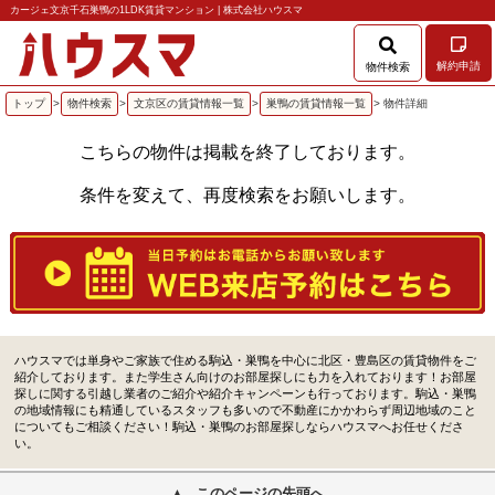
カージェ文京千石巣鴨の1LDK賃貸マンション | 株式会社ハウスマ
解約申請
物件検索
トップ
>
物件検索
>
文京区の賃貸情報一覧
>
巣鴨の賃貸情報一覧
> 物件詳細
こちらの物件は掲載を終了しております。
条件を変えて、再度検索をお願いします。
ハウスマでは単身やご家族で住める駒込・巣鴨を中心に北区・豊島区の賃貸物件をご
紹介しております。また学生さん向けのお部屋探しにも力を入れております！お部屋
探しに関する引越し業者のご紹介や紹介キャンペーンも行っております。駒込・巣鴨
の地域情報にも精通しているスタッフも多いので不動産にかかわらず周辺地域のこと
についてもご相談ください！駒込・巣鴨のお部屋探しならハウスマへお任せくださ
い。
このページの先頭へ