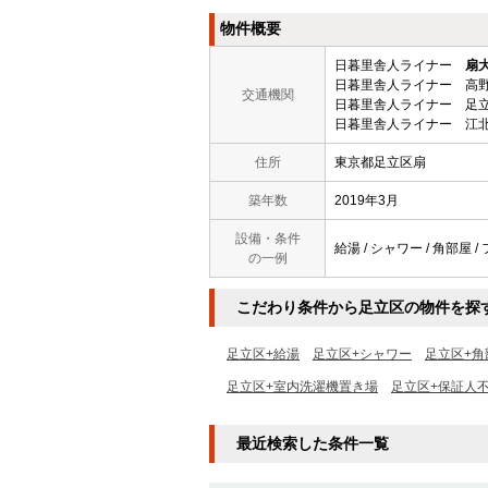
物件概要
日暮里舎人ライナー
扇
日暮里舎人ライナー 高野
交通機関
日暮里舎人ライナー 足立
日暮里舎人ライナー 江北
住所
東京都足立区扇
築年数
2019年3月
設備・条件
給湯 / シャワー / 角部屋 
の一例
こだわり条件から足立区の物件を探
足立区+給湯
足立区+シャワー
足立区+角
足立区+室内洗濯機置き場
足立区+保証人
最近検索した条件一覧