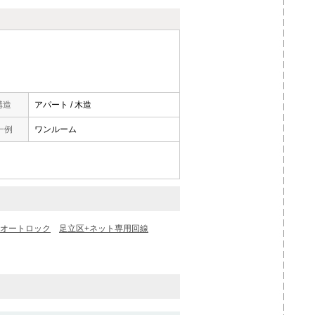
構造
アパート / 木造
一例
ワンルーム
+オートロック
足立区+ネット専用回線