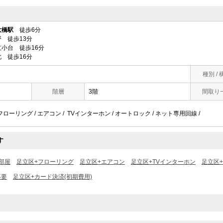
大橋駅
徒歩6分
 徒歩13分
小台 徒歩16分
 徒歩16分
種別 / 
階層
3階
間取り
/ フローリング / エアコン / TVインターホン / オートロック / ネット専用回線 /
す
部屋
足立区+フローリング
足立区+エアコン
足立区+TVインターホン
足立区
不要
足立区+カード決済(初期費用)