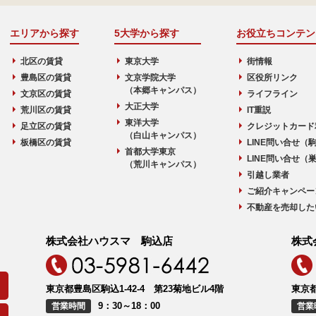
エリアから探す
5大学から探す
お役立ちコンテン
北区の賃貸
東京大学
街情報
豊島区の賃貸
文京学院大学
区役所リンク
（本郷キャンパス）
文京区の賃貸
ライフライン
大正大学
荒川区の賃貸
IT重説
東洋大学
足立区の賃貸
クレジットカード
（白山キャンパス）
板橋区の賃貸
LINE問い合せ（
首都大学東京
LINE問い合せ（
（荒川キャンパス）
引越し業者
ご紹介キャンペー
不動産を売却した
株式会社ハウスマ 駒込店
株式
東京都豊島区駒込1-42-4 第23菊地ビル4階
東京都
9：30～18：00
営業時間
営業