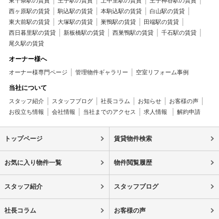
東十条駅の賃貸
王子駅の賃貸
上中里駅の賃貸
王子神谷駅の賃貸
西ヶ原駅の賃貸
駒込駅の賃貸
本駒込駅の賃貸
白山駅の賃貸
東大前駅の賃貸
大塚駅の賃貸
巣鴨駅の賃貸
田端駅の賃貸
西日暮里駅の賃貸
新板橋駅の賃貸
西巣鴨駅の賃貸
千石駅の賃貸
尾久駅の賃貸
オーナー様へ
オーナー様専門ページ
管理物件ギャラリー
空室リフォーム事例
当社について
スタッフ紹介
スタッフブログ
社長コラム
お知らせ
お客様の声
お役立ち情報
会社情報
当社までのアクセス
求人情報
解約申請
トップページ
賃貸物件検索
お気に入り物件一覧
物件閲覧履歴
スタッフ紹介
スタッフブログ
社長コラム
お客様の声