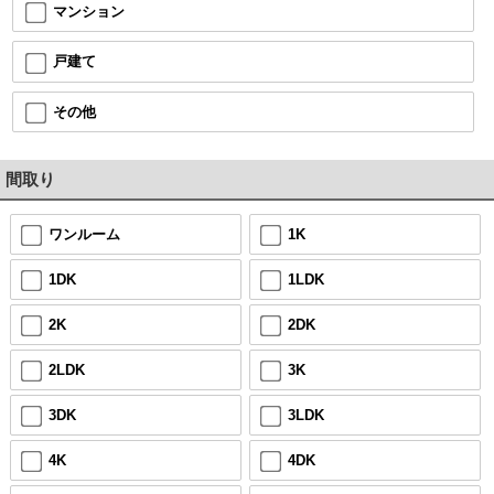
マンション
戸建て
その他
間取り
ワンルーム
1K
1DK
1LDK
2K
2DK
2LDK
3K
3DK
3LDK
4K
4DK