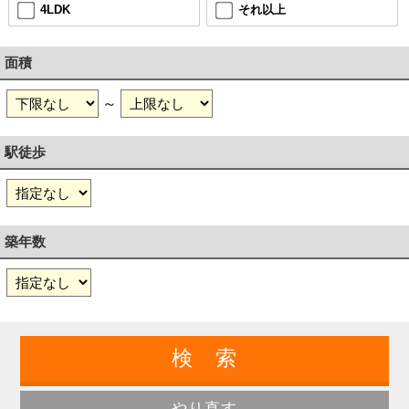
4LDK
それ以上
面積
～
駅徒歩
築年数