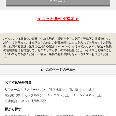
▼もっと条件を指定▼
ハウスマでは単身やご家族で住める駒込・巣鴨を中心に北区・豊島区の賃貸物件をご
紹介しております。また学生さん向けのお部屋探しにも力を入れております！お部屋
探しに関する引越し業者のご紹介や紹介キャンペーンも行っております。駒込・巣鴨
の地域情報にも精通しているスタッフも多いので不動産にかかわらず周辺地域のこと
についてもご相談ください！駒込・巣鴨のお部屋探しならハウスマへお任せくださ
い。
このページの先頭へ
おすすめ物件特集
リフォーム・リノベーション
独立洗面台
南北線
山手線
京浜東北線
カップル向け
１Ｋ２５㎡以上
１ＬＤＫ４０㎡以上
分譲賃貸
ネット使用料不要
駅から探す