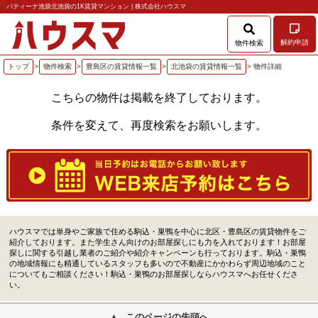
パティーナ池袋北池袋の1K賃貸マンション | 株式会社ハウスマ
解約申請
物件検索
トップ
>
物件検索
>
豊島区の賃貸情報一覧
>
北池袋の賃貸情報一覧
> 物件詳細
こちらの物件は掲載を終了しております。
条件を変えて、再度検索をお願いします。
ハウスマでは単身やご家族で住める駒込・巣鴨を中心に北区・豊島区の賃貸物件をご
紹介しております。また学生さん向けのお部屋探しにも力を入れております！お部屋
探しに関する引越し業者のご紹介や紹介キャンペーンも行っております。駒込・巣鴨
の地域情報にも精通しているスタッフも多いので不動産にかかわらず周辺地域のこと
についてもご相談ください！駒込・巣鴨のお部屋探しならハウスマへお任せくださ
い。
このページの先頭へ