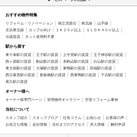
おすすめ物件特集
リフォーム・リノベーション
独立洗面台
南北線
山手線
京浜東北線
カップル向け
１Ｋ２５㎡以上
１ＬＤＫ４０㎡以上
分譲賃貸
ネット使用料不要
駅から探す
東十条駅の賃貸
王子駅の賃貸
上中里駅の賃貸
王子神谷駅の賃貸
西ヶ原駅の賃貸
駒込駅の賃貸
本駒込駅の賃貸
白山駅の賃貸
東大前駅の賃貸
大塚駅の賃貸
巣鴨駅の賃貸
田端駅の賃貸
西日暮里駅の賃貸
新板橋駅の賃貸
西巣鴨駅の賃貸
千石駅の賃貸
尾久駅の賃貸
オーナー様へ
オーナー様専門ページ
管理物件ギャラリー
空室リフォーム事例
当社について
スタッフ紹介
スタッフブログ
社長コラム
お知らせ
お客様の声
お役立ち情報
会社情報
当社までのアクセス
求人情報
解約申請